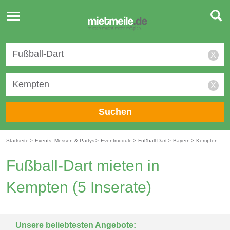
Toggle
navigation
X
X
Suchen
Startseite
>
Events, Messen & Partys
>
Eventmodule
>
Fußball-Dart
>
Bayern
>
Kempten
Fußball-Dart mieten in
Kempten
(5 Inserate)
Unsere beliebtesten Angebote: