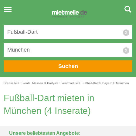
Toggle
navigation
X
X
Suchen
Startseite
>
Events, Messen & Partys
>
Eventmodule
>
Fußball-Dart
>
Bayern
>
München
Fußball-Dart mieten in
München
(4 Inserate)
Unsere beliebtesten Angebote: