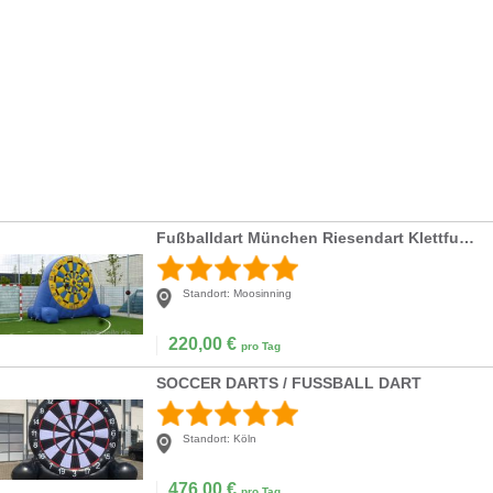
Fußballdart München Riesendart Klettfußballscheibe
Standort:
Moosinning
220,00
€
pro Tag
SOCCER DARTS / FUSSBALL DART
Standort:
Köln
476,00
€
pro Tag