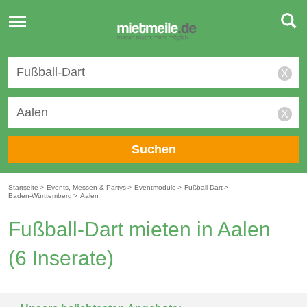
Toggle
navigation
X
X
Suchen
Startseite
>
Events, Messen & Partys
>
Eventmodule
>
Fußball-Dart
>
Baden-Württemberg
>
Aalen
Fußball-Dart mieten in Aalen
(6 Inserate)