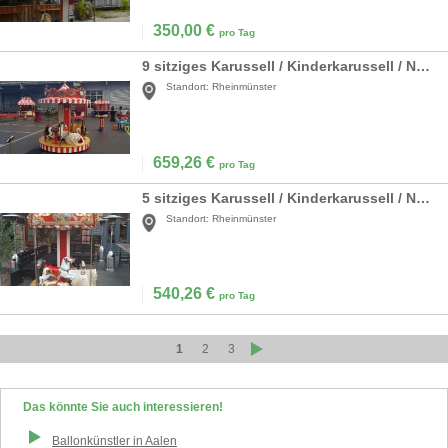
350,00
€
pro Tag
9 sitziges Karussell / Kinderkarussell / Nostalgiekarussell
Standort:
Rheinmünster
659,26
€
pro Tag
5 sitziges Karussell / Kinderkarussell / Nostalgiekarussell
Standort:
Rheinmünster
540,26
€
pro Tag
1
2
3
Das könnte Sie auch interessieren!
Ballonkünstler
in
Aalen