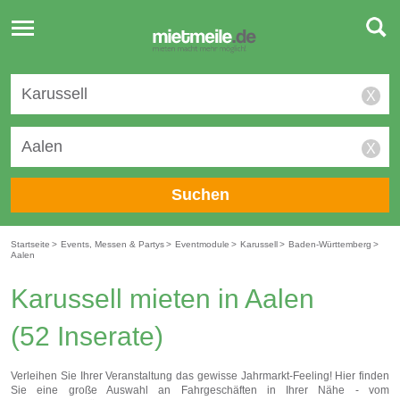
Toggle
navigation
X
X
Suchen
Startseite
>
Events, Messen & Partys
>
Eventmodule
>
Karussell
>
Baden-Württemberg
>
Aalen
Karussell mieten in Aalen
(52 Inserate)
Verleihen Sie Ihrer Veranstaltung das gewisse Jahrmarkt-Feeling! Hier finden
Sie eine große Auswahl an Fahrgeschäften in Ihrer Nähe - vom