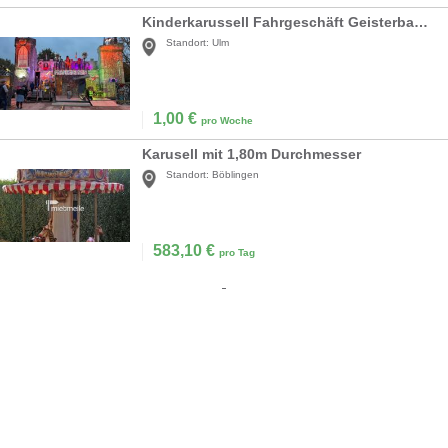
Kinderkarussell Fahrgeschäft Geisterbahn Autoscooter gebrannte Mandeln Imbiss
Standort:
Ulm
1,00
€
pro Woche
Karusell mit 1,80m Durchmesser
Standort:
Böblingen
583,10
€
pro Tag