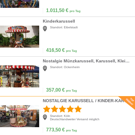
1.011,50
€
pro Tag
Kinderkarussell
Standort:
Eibelstadt
416,50
€
pro Tag
Nostalgie Münzkarussell, Karussell, Kleinkarussell mieten
Standort:
Ockenheim
357,00
€
pro Tag
NOSTALGIE KARUSSELL / KINDER-KARUSSELL MIT 12-14 PLÄTZEN
Standort:
Köln
Deutschlandweiter Versand möglich
773,50
€
pro Tag