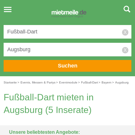
Toggle
navigation
X
X
Suchen
Startseite
>
Events, Messen & Partys
>
Eventmodule
>
Fußball-Dart
>
Bayern
>
Augsburg
Fußball-Dart mieten in
Augsburg
(5 Inserate)
Unsere beliebtesten Angebote: