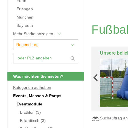
Fürth
Erlangen
München
Fußbal
Bayreuth
Mehr Städte anzeigen
Unsere belie
Was möchten Sie mieten?
Kategorien aufheben
Events, Messen & Partys
Eventmodule
Biathlon
(3)
Suchauftrag an
Billardtisch
(3)