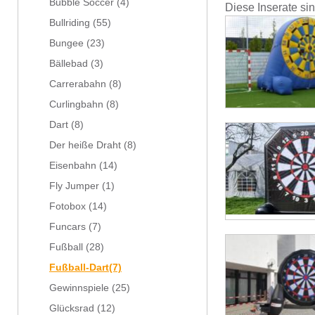
Bubble Soccer
(4)
Diese Inserate si
Bullriding
(55)
Bungee
(23)
Bällebad
(3)
Carrerabahn
(8)
Curlingbahn
(8)
Dart
(8)
Der heiße Draht
(8)
Eisenbahn
(14)
Fly Jumper
(1)
Fotobox
(14)
Funcars
(7)
Fußball
(28)
Fußball-Dart
(7)
Gewinnspiele
(25)
Glücksrad
(12)