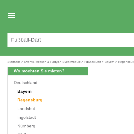
Toggle
navigation
Startseite
>
Events, Messen & Partys
>
Eventmodule
>
Fußball-Dart
>
Bayern
>
Regensbur
Wo möchten Sie mieten?
Deutschland
Bayern
Regensburg
Landshut
Ingolstadt
Nürnberg