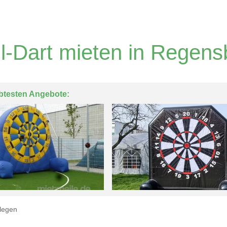
l-Dart mieten in Regens
btesten Angebote:
legen