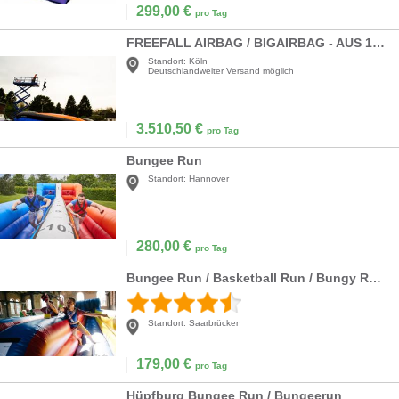
299,00
€
pro Tag
FREEFALL AIRBAG / BIGAIRBAG - AUS 12 METERN HÖHE IN EIN LUFTKISSEN SPRINGEN!
Standort:
Köln
Deutschlandweiter Versand möglich
3.510,50
€
pro Tag
Bungee Run
Standort:
Hannover
280,00
€
pro Tag
Bungee Run / Basketball Run / Bungy Run / Bungeelauf / Elasto Run / Hüpfburg
Standort:
Saarbrücken
179,00
€
pro Tag
Hüpfburg Bungee Run / Bungeerun