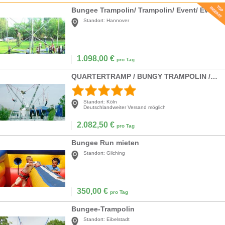
Bungee Trampolin/ Trampolin/ Event/ Eventmodule/ Messe/ Party/
Standort:
Hannover
1.098,00
€
pro Tag
QUARTERTRAMP / BUNGY TRAMPOLIN / QUADRO JUMP / BUNGEE TRAMPOLIN
Standort:
Köln
Deutschlandweiter Versand möglich
2.082,50
€
pro Tag
Bungee Run mieten
Standort:
Gilching
350,00
€
pro Tag
Bungee-Trampolin
Standort:
Eibelstadt