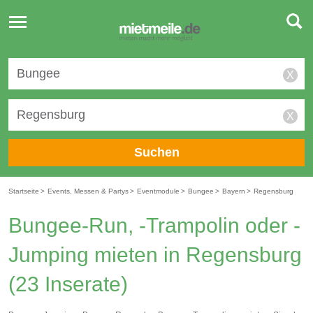
Toggle
navigation
X
X
Suchen
Startseite
>
Events, Messen & Partys
>
Eventmodule
>
Bungee
>
Bayern
>
Regensburg
Bungee-Run, -Trampolin oder -
Jumping mieten in Regensburg
(23 Inserate)