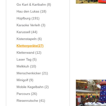
Go Kart & Kartbahn
(8)
Hau den Lukas
(18)
Hüpfburg
(191)
Karaoke Verleih
(3)
Karussell
(44)
Kistenstapeln
(6)
Klettergeräte
(27)
Kletterwand
(12)
Laser Tag
(5)
Melkkuh
(10)
Menschenkicker
(21)
Minigolf
(9)
Mobile Kegelbahn
(2)
Parcours
(26)
Riesenrutsche
(41)