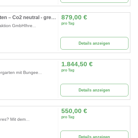
879,00
€
Der Kletterpirat - mobiler Kinderhochseilgarten – Co2 neutral - green event modul
pro Tag
raktion GmbHIhre...
Details anzeigen
1.844,50
€
pro Tag
ergarten mit Bungee...
Details anzeigen
550,00
€
pro Tag
eres? Mit dem...
Details anzeigen