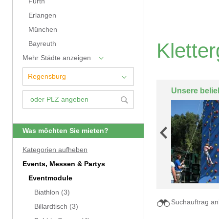
Fürth
Erlangen
München
Klette
Bayreuth
Mehr Städte anzeigen
Unsere belie
Was möchten Sie mieten?
Kategorien aufheben
Events, Messen & Partys
Eventmodule
Biathlon
(3)
Suchauftrag an
Billardtisch
(3)