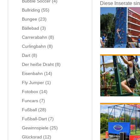
Bubble Soccer
(4)
Diese Inserate si
Bullriding
(55)
Bungee
(23)
Bällebad
(3)
Carrerabahn
(8)
Curlingbahn
(8)
Dart
(8)
Der heiße Draht
(8)
Eisenbahn
(14)
Fly Jumper
(1)
Fotobox
(14)
Funcars
(7)
Fußball
(28)
Fußball-Dart
(7)
Gewinnspiele
(25)
Glücksrad
(12)