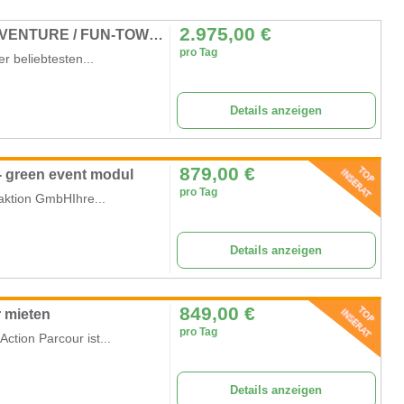
2.975,00
€
MULTI TOWER / KIDS WORLD / TOWER-ADVENTURE / FUN-TOWER
pro Tag
r beliebtesten...
Details anzeigen
879,00
€
 - green event modul
pro Tag
raktion GmbHIhre...
Details anzeigen
849,00
€
r mieten
pro Tag
Action Parcour ist...
Details anzeigen