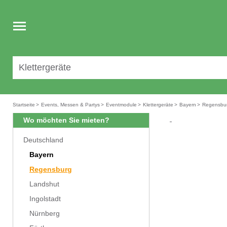
Toggle
navigation
Startseite
>
Events, Messen & Partys
>
Eventmodule
>
Klettergeräte
>
Bayern
>
Regensbu
Wo möchten Sie mieten?
Deutschland
Bayern
Regensburg
Landshut
Ingolstadt
Nürnberg