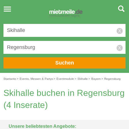
Toggle
navigation
X
X
Suchen
Startseite
>
Events, Messen & Partys
>
Eventmodule
>
Skihalle
>
Bayern
>
Regensburg
Skihalle buchen in Regensburg
(4 Inserate)
Unsere beliebtesten Angebote: