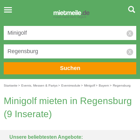
Toggle
navigation
X
X
Suchen
Startseite
>
Events, Messen & Partys
>
Eventmodule
>
Minigolf
>
Bayern
>
Regensburg
Minigolf mieten in Regensburg
(9 Inserate)
Unsere beliebtesten Angebote: