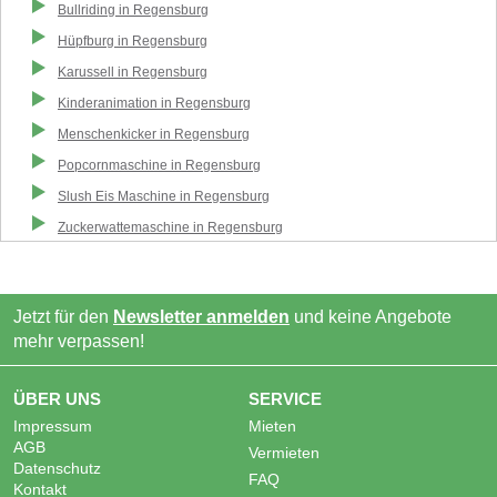
Bullriding
in
Regensburg
Hüpfburg
in
Regensburg
Karussell
in
Regensburg
Kinderanimation
in
Regensburg
Menschenkicker
in
Regensburg
Popcornmaschine
in
Regensburg
Slush Eis Maschine
in
Regensburg
Zuckerwattemaschine
in
Regensburg
Jetzt für den
Newsletter anmelden
und keine Angebote
mehr verpassen!
ÜBER UNS
SERVICE
Impressum
Mieten
AGB
Vermieten
Datenschutz
FAQ
Kontakt