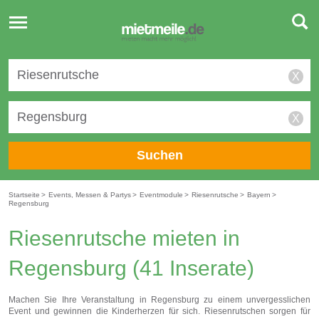
Toggle
navigation
X
X
Suchen
Startseite
>
Events, Messen & Partys
>
Eventmodule
>
Riesenrutsche
>
Bayern
>
Regensburg
Riesenrutsche mieten in
Regensburg
(41 Inserate)
Machen Sie Ihre Veranstaltung in Regensburg zu einem unvergesslichen
Event und gewinnen die Kinderherzen für sich. Riesenrutschen sorgen für