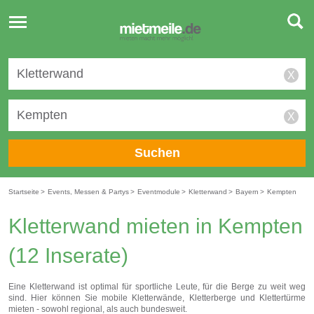
Toggle
navigation
X
X
Suchen
Startseite
>
Events, Messen & Partys
>
Eventmodule
>
Kletterwand
>
Bayern
>
Kempten
Kletterwand mieten in Kempten
(12 Inserate)
Eine Kletterwand ist optimal für sportliche Leute, für die Berge zu weit weg
sind. Hier können Sie mobile Kletterwände, Kletterberge und Klettertürme
mieten - sowohl regional, als auch bundesweit.