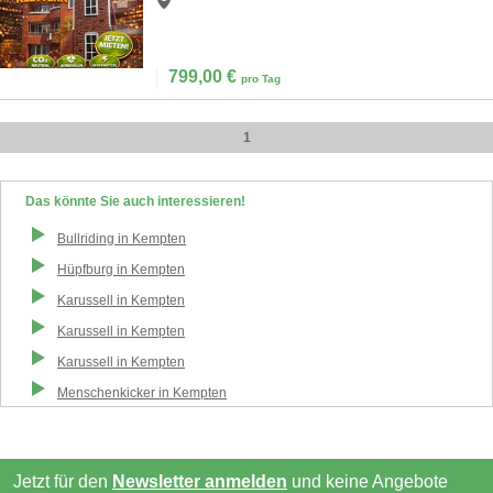
799,00
€
pro Tag
1
Das könnte Sie auch interessieren!
Bullriding
in
Kempten
Hüpfburg
in
Kempten
Karussell
in
Kempten
Karussell
in
Kempten
Karussell
in
Kempten
Menschenkicker
in
Kempten
Jetzt für den
Newsletter anmelden
und keine Angebote