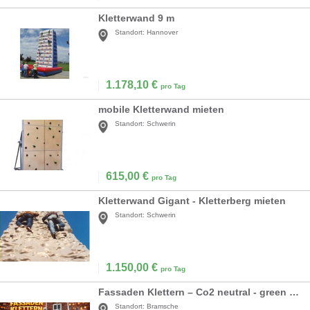
Kletterwand 9 m
Standort:
Hannover
1.178,10
€
pro Tag
mobile Kletterwand mieten
Standort:
Schwerin
615,00
€
pro Tag
Kletterwand Gigant - Kletterberg mieten
Standort:
Schwerin
1.150,00
€
pro Tag
Fassaden Klettern – Co2 neutral - green event modul
Standort:
Bramsche