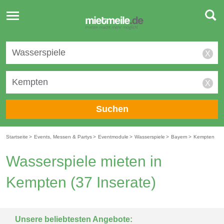
Toggle
navigation
X
X
Suchen
Startseite
>
Events, Messen & Partys
>
Eventmodule
>
Wasserspiele
>
Bayern
>
Kempten
Wasserspiele mieten in
Kempten
(37 Inserate)
Unsere beliebtesten Angebote: