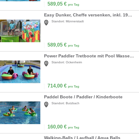
589,05
€
pro Tag
Easy Dunker, Cheffe versenken, inkl. 19%MwSt
Standort:
Münnerstadt
589,05
€
pro Tag
Power Paddler Tretboote mit Pool Wasserbälle
Standort:
Ockenheim
714,00
€
pro Tag
Paddel Boote / Paddler / Kinderboote
Standort:
Butzbach
160,00
€
pro Tag
Walking-Balls / Laufball / Aqua Balls