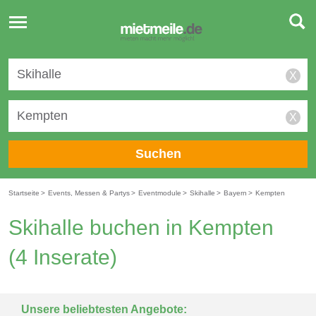
Toggle
navigation
X
X
Suchen
Startseite
>
Events, Messen & Partys
>
Eventmodule
>
Skihalle
>
Bayern
>
Kempten
Skihalle buchen in Kempten
(4 Inserate)
Unsere beliebtesten Angebote: