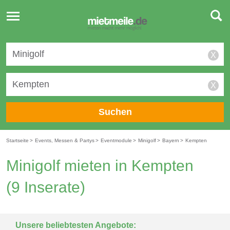
Toggle
navigation
X
X
Suchen
Startseite
>
Events, Messen & Partys
>
Eventmodule
>
Minigolf
>
Bayern
>
Kempten
Minigolf mieten in Kempten
(9 Inserate)
Unsere beliebtesten Angebote: