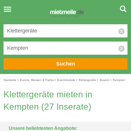
Toggle
navigation
X
X
Suchen
Startseite
>
Events, Messen & Partys
>
Eventmodule
>
Klettergeräte
>
Bayern
>
Kempten
Klettergeräte mieten in
Kempten
(27 Inserate)
Unsere beliebtesten Angebote: