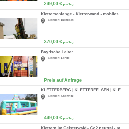
249,00
€
pro Tag
Kletterschlange - Kletterwand - mobiles Klettern
Standort:
Butzbach
370,00
€
pro Tag
Bayrische Leiter
Standort:
Lehrte
Preis auf Anfrage
KLETTERBERG | KLETTERFELSEN | KLETTERTURM
Standort:
Chemnitz
449,00
€
pro Tag
Klettern im Geisterwald– Co2 neutral - mobiler Kinderhochseilgarten