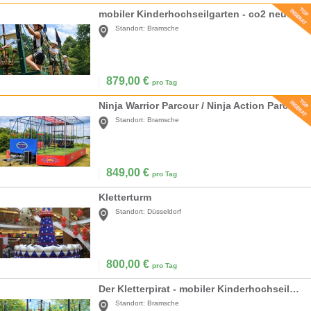
mobiler Kinderhochseilgarten - co2 neutral - green event modul
Standort:
Bramsche
879,00
€
pro Tag
Ninja Warrior Parcour / Ninja Action Parcour mieten
Standort:
Bramsche
849,00
€
pro Tag
Kletterturm
Standort:
Düsseldorf
800,00
€
pro Tag
Der Kletterpirat - mobiler Kinderhochseilgarten – Co2 neutral - green event modul
Standort:
Bramsche