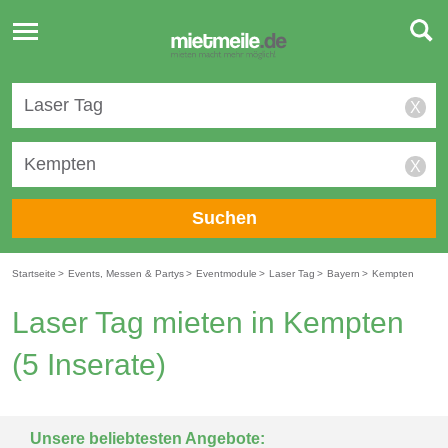
Toggle
navigation
X
X
Suchen
Startseite
>
Events, Messen & Partys
>
Eventmodule
>
Laser Tag
>
Bayern
>
Kempten
Laser Tag mieten in Kempten
(5 Inserate)
Unsere beliebtesten Angebote: