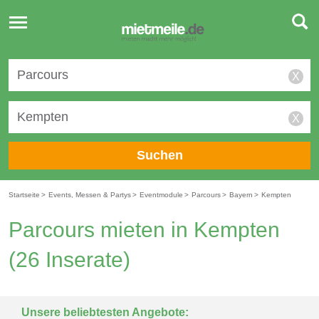
Toggle
navigation
X
X
Suchen
Startseite
>
Events, Messen & Partys
>
Eventmodule
>
Parcours
>
Bayern
>
Kempten
Parcours mieten in Kempten
(26 Inserate)
Unsere beliebtesten Angebote: