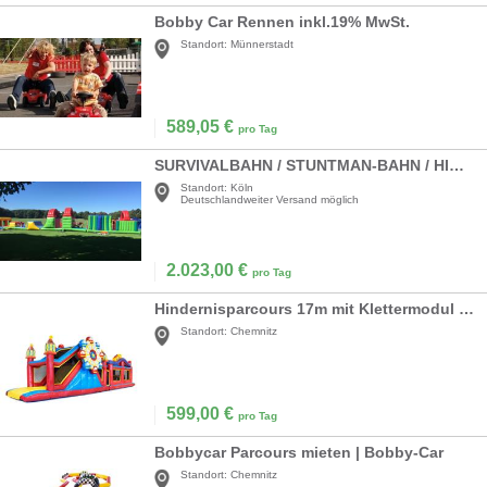
Bobby Car Rennen inkl.19% MwSt.
Standort:
Münnerstadt
589,05
€
pro Tag
SURVIVALBAHN / STUNTMAN-BAHN / HINDERNIS-PARCOURS
Standort:
Köln
Deutschlandweiter Versand möglich
2.023,00
€
pro Tag
Hindernisparcours 17m mit Klettermodul und Rutsche
Standort:
Chemnitz
599,00
€
pro Tag
Bobbycar Parcours mieten | Bobby-Car
Standort:
Chemnitz