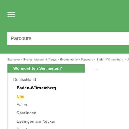
Toggle
navigation
Startseite
>
Events, Messen & Partys
>
Eventmodule
>
Parcours
>
Baden-Württemberg
>
U
Wo möchten Sie mieten?
Deutschland
Baden-Württemberg
Ulm
Aalen
Reutlingen
Esslingen am Neckar