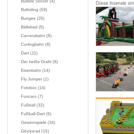
Bubble Soccer
(4)
Diese Inserate si
Bullriding
(59)
Bungee
(25)
Bällebad
(5)
Carrerabahn
(8)
Curlingbahn
(8)
Dart
(11)
Der heiße Draht
(8)
Eisenbahn
(14)
Fly Jumper
(1)
Fotobox
(14)
Funcars
(7)
Fußball
(32)
Fußball-Dart
(6)
Gewinnspiele
(34)
Glücksrad
(15)