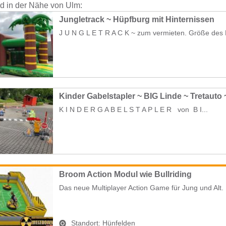
nd in der Nähe von Ulm:
Jungletrack ~ Hüpfburg mit Hinternissen
J U N G L E T R A C K ~ zum vermieten. Größe des 
Kinder Gabelstapler ~ BIG Linde ~ Tretauto
K I N D E R G A B E L S T A P L E R von B I...
Broom Action Modul wie Bullriding
Das neue Multiplayer Action Game für Jung und Alt. 
Standort:
Hünfelden