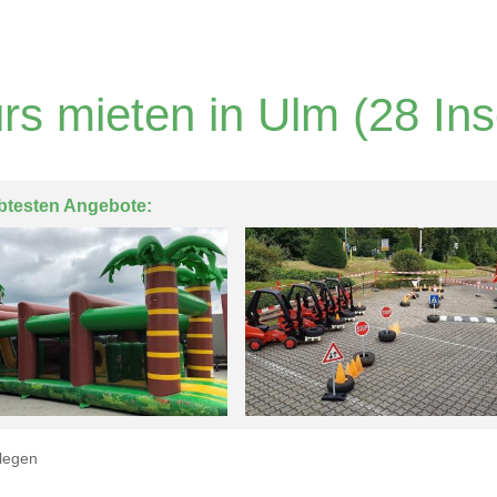
rs mieten in Ulm
(28 Ins
btesten Angebote:
legen