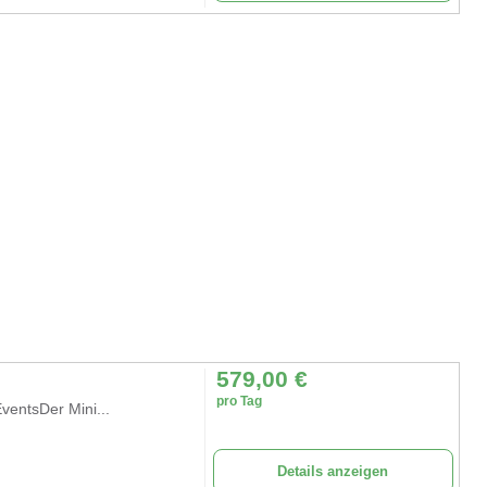
579,00
€
pro Tag
EventsDer Mini...
Details anzeigen