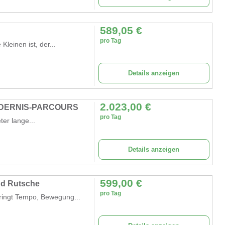
589,05
€
pro Tag
leinen ist, der...
Details anzeigen
2.023,00
€
NDERNIS-PARCOURS
pro Tag
ter lange...
Details anzeigen
599,00
€
nd Rutsche
pro Tag
ringt Tempo, Bewegung...