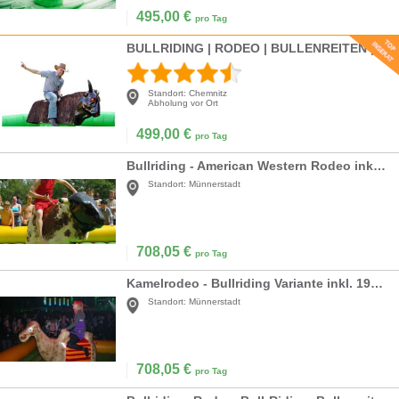
495,00
€
pro Tag
BULLRIDING | RODEO | BULLENREITEN | WESTERN
Standort:
Chemnitz
Abholung vor Ort
499,00
€
pro Tag
Bullriding - American Western Rodeo inkl. 19% MwSt.
Standort:
Münnerstadt
708,05
€
pro Tag
Kamelrodeo - Bullriding Variante inkl. 19% MwSt.
Standort:
Münnerstadt
708,05
€
pro Tag