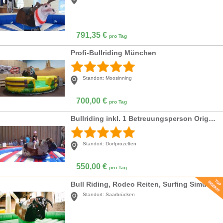
791,35
€
pro Tag
Profi-Bullriding München
Standort:
Moosinning
700,00
€
pro Tag
Bullriding inkl. 1 Betreuungsperson Orig. Falgas
Standort:
Dorfprozelten
550,00
€
pro Tag
Bull Riding, Rodeo Reiten, Surfing Simulator, Flaschen Reiten, Rentier Reiten
Standort:
Saarbrücken