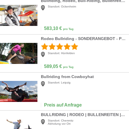
Bullriding, Rodeo, Bull-Riding, Bullenreiten
Standort:
Ockenheim
583,10
€
pro Tag
Rodeo Bullriding - SONDERANGEBOT - Profi Anlage!
Standort:
Hünfelden
589,05
€
pro Tag
Bullriding from Cowboyhat
Standort:
Leipzig
Preis auf Anfrage
BULLRIDING | RODEO | BULLENREITEN | WESTERN
Standort:
Chemnitz
Abholung vor Ort