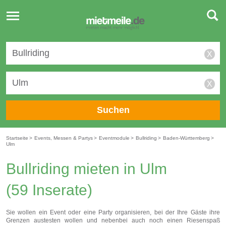
Toggle
navigation
X
X
Suchen
Startseite
>
Events, Messen & Partys
>
Eventmodule
>
Bullriding
>
Baden-Württemberg
>
Ulm
Bullriding mieten in Ulm
(59 Inserate)
Sie wollen ein Event oder eine Party organisieren, bei der Ihre Gäste ihre
Grenzen austesten wollen und nebenbei auch noch einen Riesenspaß