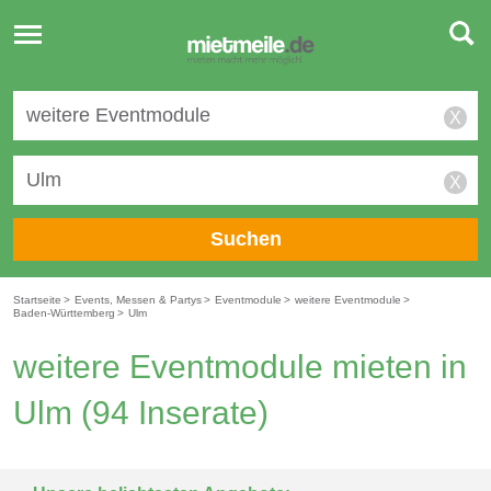
Toggle
navigation
X
X
Suchen
Startseite
>
Events, Messen & Partys
>
Eventmodule
>
weitere Eventmodule
>
Baden-Württemberg
>
Ulm
weitere Eventmodule mieten in
Ulm
(94 Inserate)