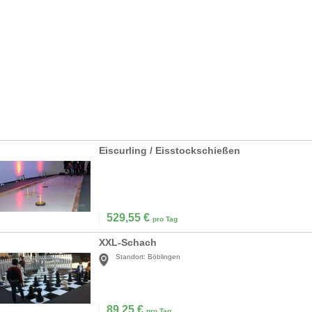
Eiscurling / Eisstockschießen
529,55
€
pro Tag
XXL-Schach
Standort:
Böblingen
89,25
€
pro Tag