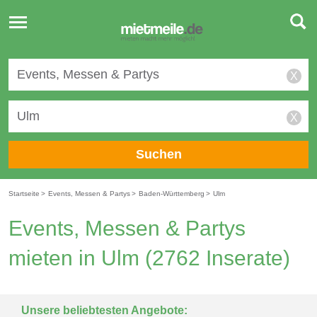
Toggle
navigation
X
X
Suchen
Startseite
>
Events, Messen & Partys
>
Baden-Württemberg
>
Ulm
Events, Messen & Partys
mieten in Ulm
(2762 Inserate)
Unsere beliebtesten Angebote: