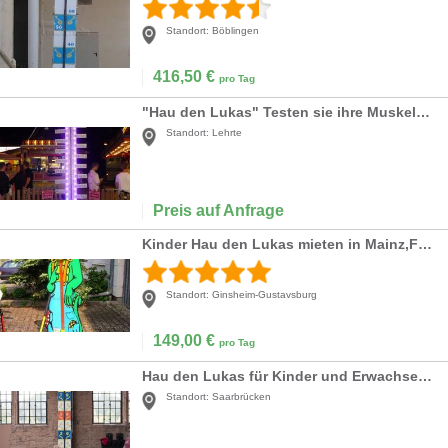
Standort:
Böblingen
416,50
€
pro Tag
"Hau den Lukas" Testen sie ihre Muskelkraft
Standort:
Lehrte
Preis auf Anfrage
Kinder Hau den Lukas mieten in Mainz,Frankfurt,Mainz,Wiesbaden,Darmstadt
Standort:
Ginsheim-Gustavsburg
149,00
€
pro Tag
Hau den Lukas für Kinder und Erwachsene mieten
Standort:
Saarbrücken