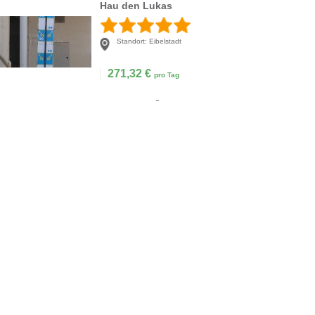
Hau den Lukas
Standort:
Eibelstadt
271,32
€
pro Tag