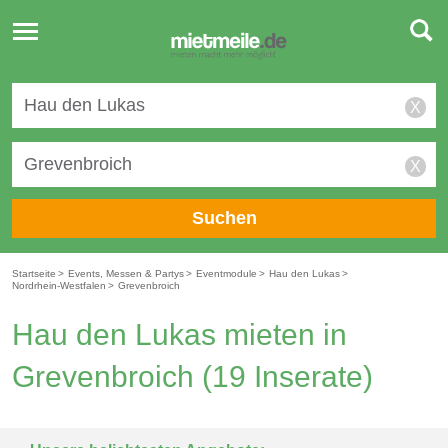
Toggle
navigation
X
X
Suchen
Startseite
>
Events, Messen & Partys
>
Eventmodule
>
Hau den Lukas
>
Nordrhein-Westfalen
>
Grevenbroich
Hau den Lukas mieten in
Grevenbroich
(19 Inserate)