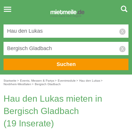
Toggle
navigation
X
X
Suchen
Startseite
>
Events, Messen & Partys
>
Eventmodule
>
Hau den Lukas
>
Nordrhein-Westfalen
>
Bergisch Gladbach
Hau den Lukas mieten in
Bergisch Gladbach
(19 Inserate)