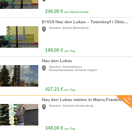
240,00
€
pro Wochenende
E+V19 Hau den Lukas – Totenkopf / Oktoberfest / Standard
Standort:
Elsdorf (Rheinland)
199,00
€
pro Tag
Hau den Lukas
Standort:
Gelsenkirchen
Deutschlandweiter Versand möglich
427,21
€
pro Tag
Hau den Lukas mieten in Mainz,Frankfurt Main
Standort:
Ginsheim-Gustavsburg
349,00
€
pro Tag