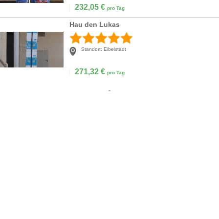
232,05
€
pro Tag
Hau den Lukas
Standort:
Eibelstadt
271,32
€
pro Tag