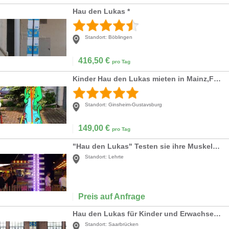
Hau den Lukas *
Standort:
Böblingen
416,50
€
pro Tag
Kinder Hau den Lukas mieten in Mainz,Frankfurt,Mainz,Wiesbaden,Darmstadt
Standort:
Ginsheim-Gustavsburg
149,00
€
pro Tag
"Hau den Lukas" Testen sie ihre Muskelkraft
Standort:
Lehrte
Preis auf Anfrage
Hau den Lukas für Kinder und Erwachsene mieten
Standort:
Saarbrücken