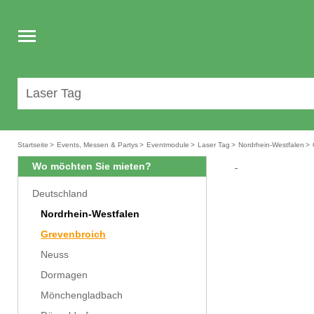
Toggle
navigation
Startseite
>
Events, Messen & Partys
>
Eventmodule
>
Laser Tag
>
Nordrhein-Westfalen
>
Wo möchten Sie mieten?
Deutschland
Nordrhein-Westfalen
Grevenbroich
Neuss
Dormagen
Mönchengladbach