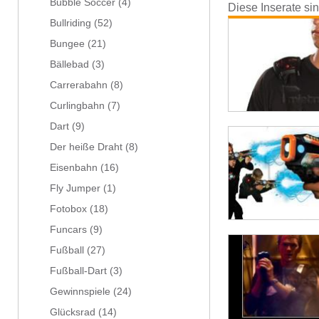
Bubble Soccer
(4)
Diese Inserate si
Bullriding
(52)
Bungee
(21)
Bällebad
(3)
Carrerabahn
(8)
Curlingbahn
(7)
Dart
(9)
Der heiße Draht
(8)
Eisenbahn
(16)
Fly Jumper
(1)
Fotobox
(18)
Funcars
(9)
Fußball
(27)
Fußball-Dart
(3)
Gewinnspiele
(24)
Glücksrad
(14)