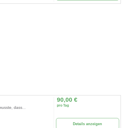
90,00
€
pro Tag
usste, dass...
Details anzeigen