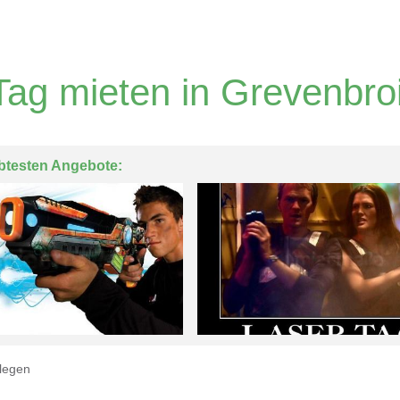
Tag mieten in Grevenbro
btesten Angebote:
legen