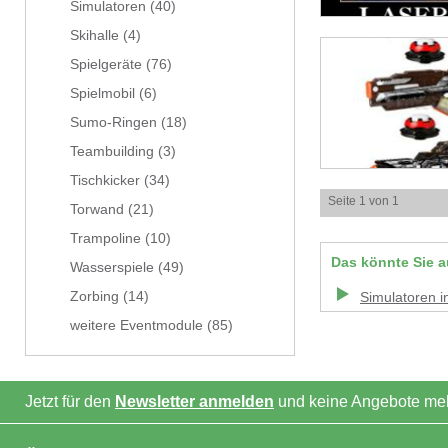
Simulatoren
(40)
Skihalle
(4)
Spielgeräte
(76)
Spielmobil
(6)
Sumo-Ringen
(18)
Teambuilding
(3)
Tischkicker
(34)
Seite 1 von 1
Torwand
(21)
Trampoline
(10)
Das könnte Sie a
Wasserspiele
(49)
Zorbing
(14)
Simulatoren
i
weitere Eventmodule
(85)
Jetzt für den
Newsletter anmelden
und keine Angebote meh