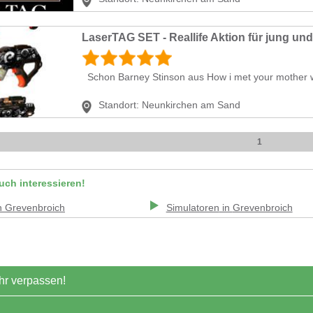
LaserTAG SET - Reallife Aktion für jung und 
Schon Barney Stinson aus How i met your mother w
Standort:
Neunkirchen am Sand
1
uch interessieren!
n
Grevenbroich
Simulatoren
in
Grevenbroich
r verpassen!