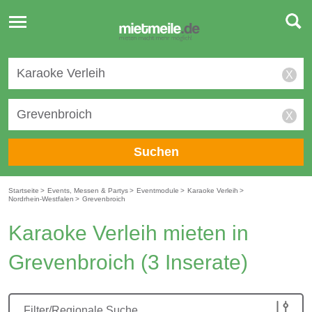
Toggle
navigation
X
X
Suchen
Startseite
>
Events, Messen & Partys
>
Eventmodule
>
Karaoke Verleih
>
Nordrhein-Westfalen
>
Grevenbroich
Karaoke Verleih mieten in
Grevenbroich
(3 Inserate)
Filter/Regionale Suche