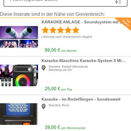
Diese Inserate sind in der Nähe von Grevenbroich:
KARAOKE ANLAGE - Soundsystem mit Zwei Mikros inkl. Lieferservice
Lieferung nach Grevenbroich möglich
99,00
€
pro Woche
Karaoke-Maschine Karaoke-System 3 Mikrofone tragbar Bluetooth-Lautsprecher Party-Karaoke
Standort:
Elsdorf (Rheinland)
Abholung vor Ort
25,00
€
pro Tag
Karaoke - im RudelSingen - bundesweit
Standort:
Bonn
39,00
€
pro Wochenende