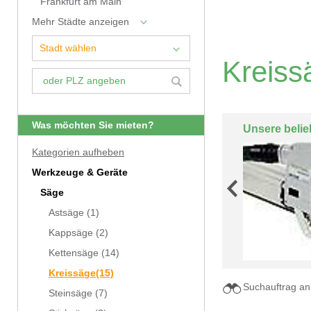
Frankfurt am Main
Mehr Städte anzeigen
Kreiss
Was möchten Sie mieten?
Unsere belie
Kategorien aufheben
Werkzeuge & Geräte
Säge
Astsäge
(1)
Kappsäge
(2)
Kettensäge
(14)
Kreissäge
(15)
Suchauftrag an
Steinsäge
(7)