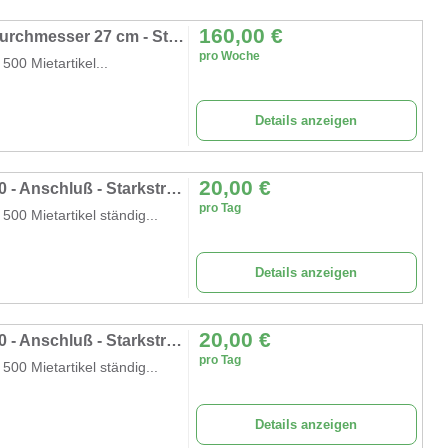
160,00
€
Profi - Wippkreissäge Scheppach - Schnittdurchmesser 27 cm - Stammstärke bis 45 cm
pro Woche
00 Mietartikel...
Details anzeigen
20,00
€
Atika Baukreissäge Tischkreissäge ABK 400 - Anschluß - Starkstrom 360 Volt
pro Tag
0 Mietartikel ständig...
Details anzeigen
20,00
€
Atika Baukreissäge Tischkreissäge ABK 400 - Anschluß - Starkstrom 360 Volt
pro Tag
0 Mietartikel ständig...
Details anzeigen