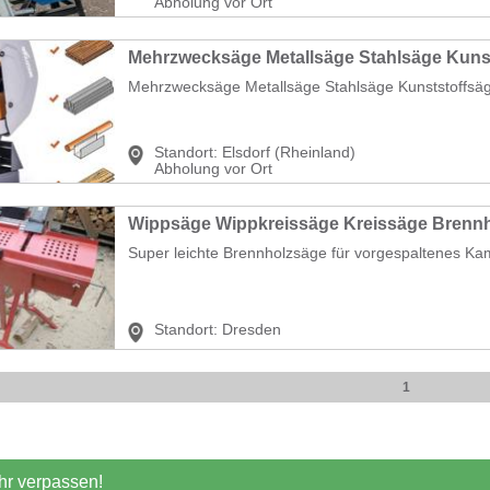
Abholung vor Ort
Mehrzwecksäge Metallsäge Stahlsäge Kunststoffsäg
Standort:
Elsdorf (Rheinland)
Abholung vor Ort
Super leichte Brennholzsäge für vorgespaltenes Kam
Standort:
Dresden
1
r verpassen!