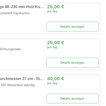
25,00
€
Holzkreisschneider Kreisschneider Lochsäge 48–230 mm Holz Kunststoff Gipskarton Faserzementplatten
pro Tag
nststoff Gipskarton...
Details anzeigen
25,00
€
pro Tag
Schnurgerade...
Details anzeigen
40,00
€
Profi - Wippkreissäge Scheppach - Schnittdurchmesser 27 cm - Stammstärke bis 45 cm
pro Tag
0 Mietartikel ständig...
Details anzeigen