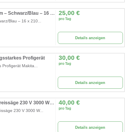
25,00
€
Makita Tischkreissäge Baukreissäge 315 mm – Schwarz/Blau – 16 x 210 mm 240 V Normalstrom
pro Tag
rz/Blau – 16 x 210...
Details anzeigen
30,00
€
sstarkes Profigerät
pro Tag
rofigerät Makita...
Details anzeigen
40,00
€
Wippkreissäge Brennholzsäge Wippsäge Kreissäge 230 V 3000 W Leistung Normalstrom
pro Tag
ssäge 230 V 3000 W...
Details anzeigen