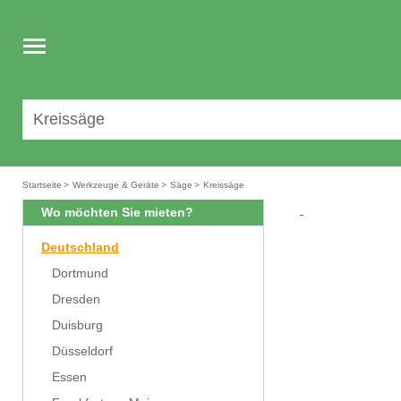
Toggle
navigation
Startseite
>
Werkzeuge & Geräte
>
Säge
>
Kreissäge
Wo möchten Sie mieten?
Deutschland
Dortmund
Dresden
Duisburg
Düsseldorf
Essen