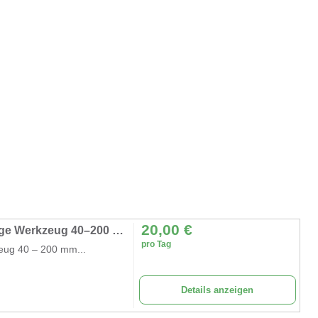
20,00
€
Kreisschneider Holzkreisschneider Lochsäge Werkzeug 40–200 mm Holzbearbeitung Holz Kunststoff Gips
pro Tag
eug 40 – 200 mm...
Details anzeigen