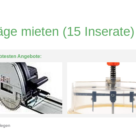
äge mieten
(15 Inserate)
btesten Angebote:
legen