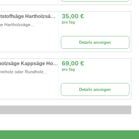
35,00
€
Mehrzwecksäge Metallsäge Stahlsäge Kunststoffsäge Hartholzsäge Multifunktionssäge Säge Kreissäge
pro Tag
e Hartholzsäge...
Details anzeigen
69,00
€
Wippsäge Wippkreissäge Kreissäge Brennholzsäge Kappsäge Holzsäge Säge
pro Tag
inholz oder Rundholz...
Details anzeigen