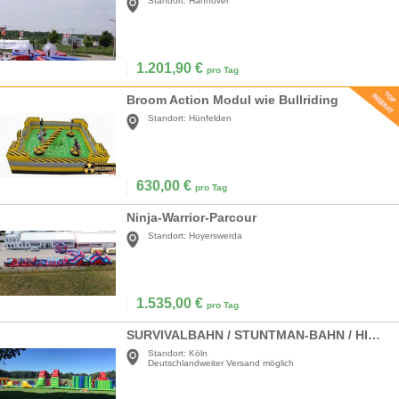
Standort:
Hannover
1.201,90
€
pro Tag
Broom Action Modul wie Bullriding
Standort:
Hünfelden
630,00
€
pro Tag
Ninja-Warrior-Parcour
Standort:
Hoyerswerda
1.535,00
€
pro Tag
SURVIVALBAHN / STUNTMAN-BAHN / HINDERNIS-PARCOURS
Standort:
Köln
Deutschlandweiter Versand möglich