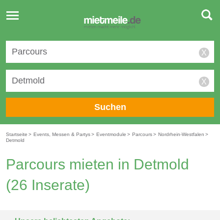
Toggle
navigation
X
X
Suchen
Startseite
>
Events, Messen & Partys
>
Eventmodule
>
Parcours
>
Nordrhein-Westfalen
>
Detmold
Parcours mieten in Detmold
(26 Inserate)