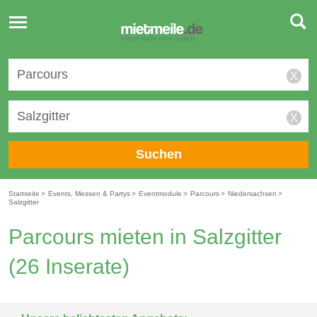
Toggle
navigation
X
X
Suchen
Startseite
>
Events, Messen & Partys
>
Eventmodule
>
Parcours
>
Niedersachsen
>
Salzgitter
Parcours mieten in Salzgitter
(26 Inserate)