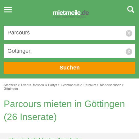
Toggle
navigation
X
X
Suchen
Startseite
>
Events, Messen & Partys
>
Eventmodule
>
Parcours
>
Niedersachsen
>
Göttingen
Parcours mieten in Göttingen
(26 Inserate)