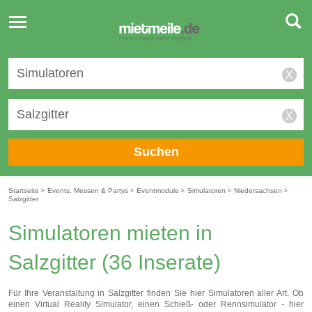
Toggle
navigation
X
X
Suchen
Startseite
>
Events, Messen & Partys
>
Eventmodule
>
Simulatoren
>
Niedersachsen
>
Salzgitter
Simulatoren mieten in
Salzgitter
(36 Inserate)
Für Ihre Veranstaltung in Salzgitter finden Sie hier Simulatoren aller Art. Ob
einen Virtual Reality Simulator, einen Schieß- oder Rennsimulator - hier