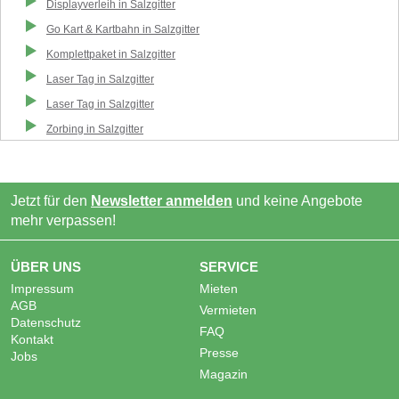
Displayverleih
in
Salzgitter
Go Kart & Kartbahn
in
Salzgitter
Komplettpaket
in
Salzgitter
Laser Tag
in
Salzgitter
Laser Tag
in
Salzgitter
Zorbing
in
Salzgitter
Jetzt für den
Newsletter anmelden
und keine Angebote
mehr verpassen!
ÜBER UNS
SERVICE
Impressum
Mieten
AGB
Vermieten
Datenschutz
FAQ
Kontakt
Presse
Jobs
Magazin