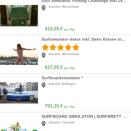
Golf Simulator, Putting Challenge inkl.19% MwSt.
Standort:
Münnerstadt
410,55
€
pro Tag
Surfsimulator delux inkl. Deko Kissen inkl. 19% MwSt.
Standort:
Münnerstadt
827,05
€
pro Tag
Surfboardsimulator *
Standort:
Böblingen
791,35
€
pro Tag
SURFBOARD SIMULATOR | SURFBRETT | SURFSIMULAT
Standort:
Chemnitz