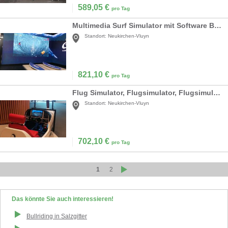
589,05
€
pro Tag
Multimedia Surf Simulator mit Software Branding!!! (Surfsimulator )
Standort:
Neukirchen-Vluyn
821,10
€
pro Tag
Flug Simulator, Flugsimulator, Flugsimulation auch mit VR Brille (HTC Vive) Virtual Reality verfügbar!
Standort:
Neukirchen-Vluyn
702,10
€
pro Tag
1
2
Das könnte Sie auch interessieren!
Bullriding
in
Salzgitter