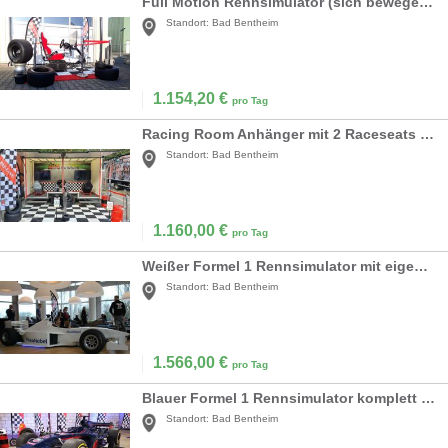
Full Motion Rennsimulator (sich bewegender Simulator) all-in
Standort:
Bad Bentheim
1.154,20
€
pro Tag
Racing Room Anhänger mit 2 Raceseats für Outdoor-Events
Standort:
Bad Bentheim
1.160,00
€
pro Tag
Weißer Formel 1 Rennsimulator mit eigener Firmenwerbung
Standort:
Bad Bentheim
1.566,00
€
pro Tag
Blauer Formel 1 Rennsimulator komplett inkl. Begleitung
Standort:
Bad Bentheim