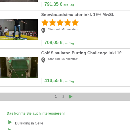
791,35
€
pro Tag
Snowboardsimulator inkl. 19% MwSt.
Standort:
Münnerstadt
708,05
€
pro Tag
Golf Simulator, Putting Challenge inkl.19% MwSt.
Standort:
Münnerstadt
410,55
€
pro Tag
1
2
Das könnte Sie auch interessieren!
Bullriding
in
Celle