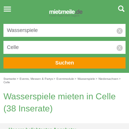
Toggle
navigation
X
X
Suchen
Startseite
>
Events, Messen & Partys
>
Eventmodule
>
Wasserspiele
>
Niedersachsen
>
Celle
Wasserspiele mieten in Celle
(38 Inserate)