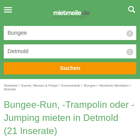
Toggle
navigation
X
X
Suchen
Startseite
>
Events, Messen & Partys
>
Eventmodule
>
Bungee
>
Nordrhein-Westfalen
>
Detmold
Bungee-Run, -Trampolin oder -
Jumping mieten in Detmold
(21 Inserate)