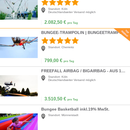
Standort:
Köln
Deutschlandweiter Versand möglich
2.082,50
€
pro Tag
BUNGEE-TRAMPOLIN | BUNGEETRAMPOLIN | TRAMPOLIN
Standort:
Chemnitz
799,00
€
pro Tag
FREEFALL AIRBAG / BIGAIRBAG - AUS 12 METERN HÖHE IN EIN LUFTKISSEN SPRINGEN!
Standort:
Köln
Deutschlandweiter Versand möglich
3.510,50
€
pro Tag
Bungee Basketball inkl.19% MwSt.
Standort:
Münnerstadt