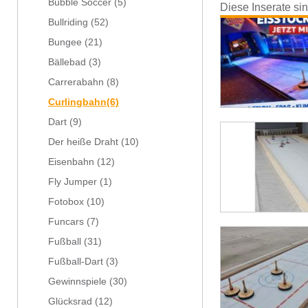
Bubble Soccer
(5)
Diese Inserate si
Bullriding
(52)
Bungee
(21)
Bällebad
(3)
Carrerabahn
(8)
Curlingbahn
(6)
Dart
(9)
Der heiße Draht
(10)
Eisenbahn
(12)
Fly Jumper
(1)
Fotobox
(10)
Funcars
(7)
Fußball
(31)
Fußball-Dart
(3)
Gewinnspiele
(30)
Glücksrad
(12)