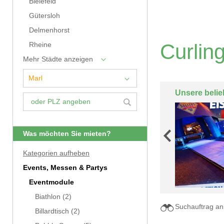
Bielefeld
Gütersloh
Delmenhorst
Curlin
Rheine
Mehr Städte anzeigen
Unsere belie
Was möchten Sie mieten?
Kategorien aufheben
Events, Messen & Partys
Eventmodule
Biathlon
(2)
Suchauftrag an
Billardtisch
(2)