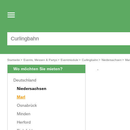
Toggle
navigation
Startseite
>
Events, Messen & Partys
>
Eventmodule
>
Curlingbahn
>
Niedersachsen
>
Mar
Wo möchten Sie mieten?
Deutschland
Niedersachsen
Marl
Osnabrück
Minden
Herford