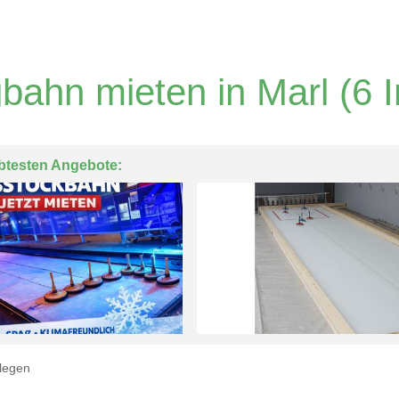
gbahn mieten in Marl
(6 I
btesten Angebote:
legen