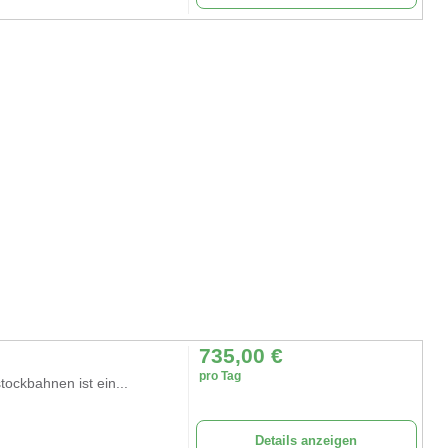
735,00
€
pro Tag
ockbahnen ist ein...
Details anzeigen