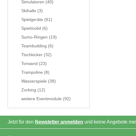
Simulatoren
(40)
Skihalle
(3)
Spielgeräte
(61)
Spielmobil
(6)
Sumo-Ringen
(19)
Teambuilding
(6)
Tischkicker
(32)
Torwand
(23)
Trampoline
(8)
Wasserspiele
(38)
Zorbing
(12)
weitere Eventmodule
(92)
Jetzt für den
Newsletter anmelden
und keine Angebote meh