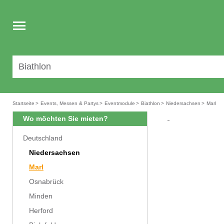
Toggle
navigation
Startseite
>
Events, Messen & Partys
>
Eventmodule
>
Biathlon
>
Niedersachsen
>
Marl
Wo möchten Sie mieten?
Deutschland
Niedersachsen
Marl
Osnabrück
Minden
Herford