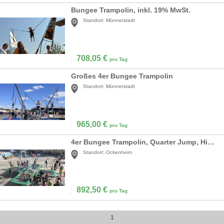
Bungee Trampolin, inkl. 19% MwSt.
Standort:
Münnerstadt
708,05
€
pro Tag
Großes 4er Bungee Trampolin
Standort:
Münnerstadt
965,00
€
pro Tag
4er Bungee Trampolin, Quarter Jump, High Flyer mieten
Standort:
Ockenheim
892,50
€
pro Tag
1