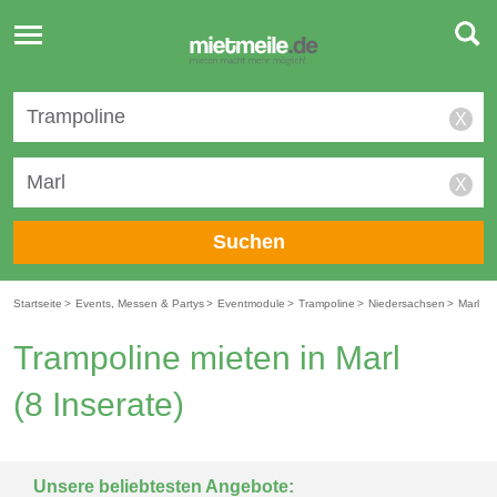
Toggle
navigation
X
X
Suchen
Startseite
>
Events, Messen & Partys
>
Eventmodule
>
Trampoline
>
Niedersachsen
>
Marl
Trampoline mieten in Marl
(8 Inserate)
Unsere beliebtesten Angebote: