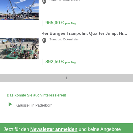
Standort:
Münnerstadt
965,00
€
pro Tag
4er Bungee Trampolin, Quarter Jump, High Flyer mieten
Standort:
Ockenheim
892,50
€
pro Tag
1
Das könnte Sie auch interessieren!
Karussell
in
Paderborn
Jetzt für den
Newsletter anmelden
und keine Angebote