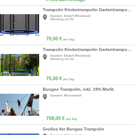
Trampolin Kindertrampolin Gartentrampolin Ø 305 cm TÜV SÜD GS zertifiziert Komplettset
Standort:
Elsdorf (Rheinland)
Abholung vor Ort
70,00
€
pro Tag
Trampolin Kindertrampolin Gartentrampolin Ø 366 cm Komplettset Sicherheitsnetz Leiter Randabdeckung
Standort:
Elsdorf (Rheinland)
Abholung vor Ort
75,00
€
pro Tag
Bungee Trampolin, inkl. 19% MwSt.
Standort:
Münnerstadt
708,05
€
pro Tag
Großes 4er Bungee Trampolin