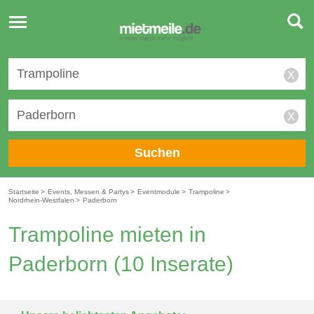
Toggle
navigation
X
X
Suchen
Startseite
>
Events, Messen & Partys
>
Eventmodule
>
Trampoline
>
Nordrhein-Westfalen
>
Paderborn
Trampoline mieten in
Paderborn
(10 Inserate)