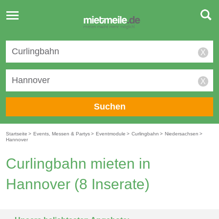
Toggle
navigation
X
X
Suchen
Startseite
>
Events, Messen & Partys
>
Eventmodule
>
Curlingbahn
>
Niedersachsen
>
Hannover
Curlingbahn mieten in
Hannover
(8 Inserate)