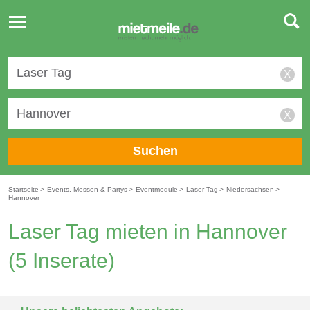
Toggle
navigation
X
X
Suchen
Startseite
>
Events, Messen & Partys
>
Eventmodule
>
Laser Tag
>
Niedersachsen
>
Hannover
Laser Tag mieten in Hannover
(5 Inserate)