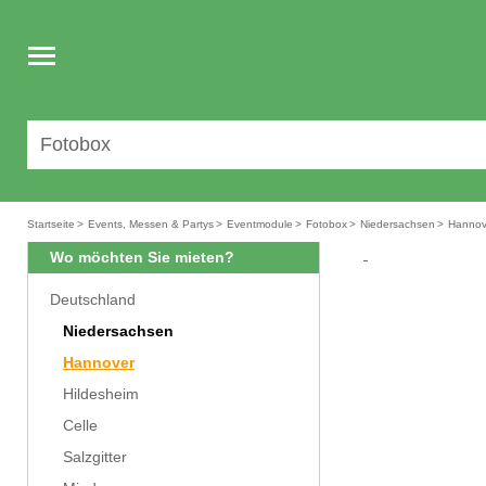
Toggle
navigation
Startseite
>
Events, Messen & Partys
>
Eventmodule
>
Fotobox
>
Niedersachsen
>
Hannov
Wo möchten Sie mieten?
Deutschland
Niedersachsen
Hannover
Hildesheim
Celle
Salzgitter