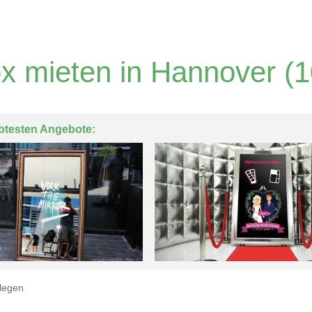
x mieten in Hannover
(1
btesten Angebote:
legen