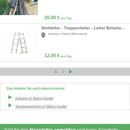
20,00
€
pro Tag
Stehleiter - Treppenleiter - Leiter Belastung bis 150 kg - Arbeitshoehe bis 4 m
Standort:
Elsdorf (Rheinland)
12,00
€
pro Tag
1
2
Das könnte Sie auch interessieren!
Aufzüge
in
Mainz-Kastel
Teleskopbühnen
in
Mainz-Kastel
Jetzt für den
Newsletter anmelden
und keine Angebote