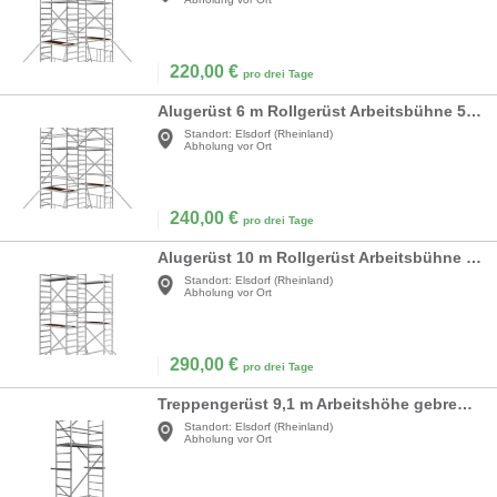
220,00
€
pro drei Tage
Alugerüst 6 m Rollgerüst Arbeitsbühne 5,7 m² Fläche Arbeitshöhe faltbares Raumgerüst Rollbock Alu
Standort:
Elsdorf (Rheinland)
Abholung vor Ort
240,00
€
pro drei Tage
Alugerüst 10 m Rollgerüst Arbeitsbühne 5,7 m² Fläche Arbeitshöhe faltbares Raumgerüst Rollbock Alu
Standort:
Elsdorf (Rheinland)
Abholung vor Ort
290,00
€
pro drei Tage
Treppengerüst 9,1 m Arbeitshöhe gebremste Lenkrollen TÜV Traglast 200kg/m² Alu Rollgerüst Baugerüst
Standort:
Elsdorf (Rheinland)
Abholung vor Ort