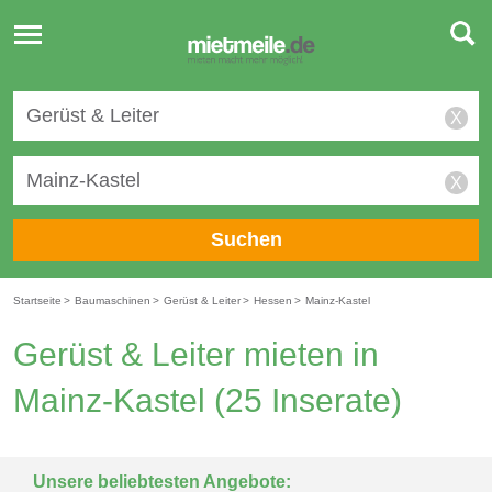
Toggle
navigation
X
X
Suchen
Startseite
>
Baumaschinen
>
Gerüst & Leiter
>
Hessen
>
Mainz-Kastel
Gerüst & Leiter mieten in
Mainz-Kastel
(25 Inserate)
Unsere beliebtesten Angebote: