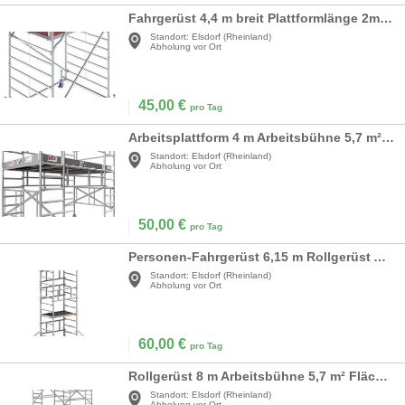
Fahrgerüst 4,4 m breit Plattformlänge 2m Arbeitshöhe Leiter Mehrzweckleiter Arbeitsbühne Baugerüst
Standort:
Elsdorf (Rheinland)
Abholung vor Ort
45,00
€
pro Tag
Arbeitsplattform 4 m Arbeitsbühne 5,7 m² Fläche Arbeitshöhe faltbares Raumgerüst Rollbock Alu Gerüst
Standort:
Elsdorf (Rheinland)
Abholung vor Ort
50,00
€
pro Tag
Personen-Fahrgerüst 6,15 m Rollgerüst Arbeitshöhe 6,15 m SoloTower Plattformgröße 1,15 x 0,8 m
Standort:
Elsdorf (Rheinland)
Abholung vor Ort
60,00
€
pro Tag
Rollgerüst 8 m Arbeitsbühne 5,7 m² Fläche Arbeitshöhe 8 m Raumgerüst Rollbock Alu Gerüst Rollgerüst
Standort:
Elsdorf (Rheinland)
Abholung vor Ort