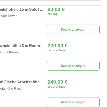
60,00
€
Personen-Fahrgerüst 6,15 m Rollgerüst Arbeitshöhe 6,15 m SoloTower Plattformgröße 1,15 x 0,8 m
pro Tag
 SoloTower...
Details anzeigen
220,00
€
Rollgerüst 8 m Arbeitsbühne 5,7 m² Fläche Arbeitshöhe 8 m Raumgerüst Rollbock Alu Gerüst Rollgerüst
pro drei Tage
 m faltbares...
Details anzeigen
240,00
€
Alugerüst 6 m Rollgerüst Arbeitsbühne 5,7 m² Fläche Arbeitshöhe faltbares Raumgerüst Rollbock Alu
pro drei Tage
eitshöhe 6 m...
Details anzeigen