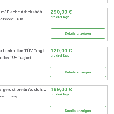
290,00
€
Alugerüst 10 m Rollgerüst Arbeitsbühne 5,7 m² Fläche Arbeitshöhe faltbares Raumgerüst Rollbock Alu
pro drei Tage
eitshöhe 10 m...
Details anzeigen
120,00
€
Treppengerüst 9,1 m Arbeitshöhe gebremste Lenkrollen TÜV Traglast 200kg/m² Alu Rollgerüst Baugerüst
pro drei Tage
ollen TÜV Traglast...
Details anzeigen
199,00
€
Universal-Fahrgerüst 8,61 m Rollgerüst Malergerüst breite Ausführung Gerüsthöhe 8,61 m
pro drei Tage
Ausführung...
Details anzeigen