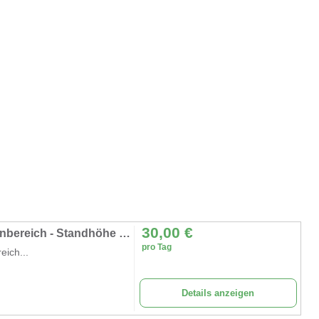
30,00
€
Rollgerüst Fahrgerüst Malergerüst für Außenbereich - Standhöhe 5, 45 m = Arbeitshöhe ca. 7, 45 m
pro Tag
eich...
Details anzeigen