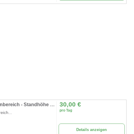
30,00
€
Rollgerüst Fahrgerüst Malergerüst für Außenbereich - Standhöhe 5, 45 m = Arbeitshöhe ca. 7, 45 m
pro Tag
eich...
Details anzeigen