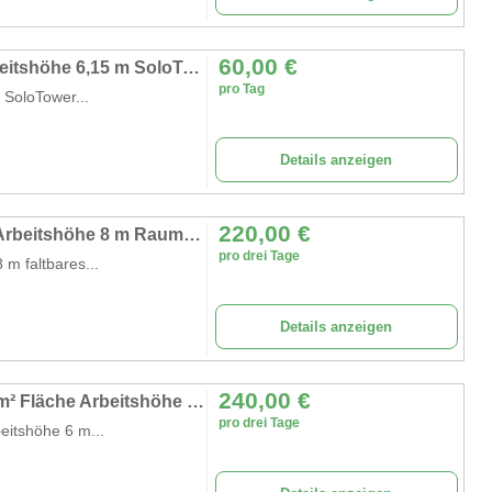
60,00
€
Personen-Fahrgerüst 6,15 m Rollgerüst Arbeitshöhe 6,15 m SoloTower Plattformgröße 1,15 x 0,8 m
pro Tag
 SoloTower...
Details anzeigen
220,00
€
Rollgerüst 8 m Arbeitsbühne 5,7 m² Fläche Arbeitshöhe 8 m Raumgerüst Rollbock Alu Gerüst Rollgerüst
pro drei Tage
 m faltbares...
Details anzeigen
240,00
€
Alugerüst 6 m Rollgerüst Arbeitsbühne 5,7 m² Fläche Arbeitshöhe faltbares Raumgerüst Rollbock Alu
pro drei Tage
eitshöhe 6 m...