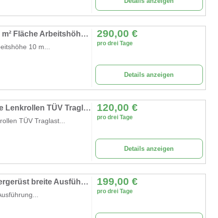
Details anzeigen
290,00
€
Alugerüst 10 m Rollgerüst Arbeitsbühne 5,7 m² Fläche Arbeitshöhe faltbares Raumgerüst Rollbock Alu
pro drei Tage
eitshöhe 10 m...
Details anzeigen
120,00
€
Treppengerüst 9,1 m Arbeitshöhe gebremste Lenkrollen TÜV Traglast 200kg/m² Alu Rollgerüst Baugerüst
pro drei Tage
ollen TÜV Traglast...
Details anzeigen
199,00
€
Universal-Fahrgerüst 8,61 m Rollgerüst Malergerüst breite Ausführung Gerüsthöhe 8,61 m
pro drei Tage
Ausführung...