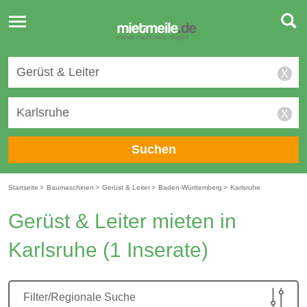
Toggle
navigation
X
X
Suchen
Startseite
>
Baumaschinen
>
Gerüst & Leiter
>
Baden-Württemberg
>
Karlsruhe
Gerüst & Leiter mieten in
Karlsruhe
(1 Inserate)
Filter/Regionale Suche