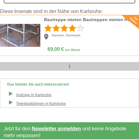
Diese Inserate sind in der Nähe von Karlsruhe:
Bautreppe mieten Bautreppen mieten Rohnautreppe mieten
Standort:
Darmstadt
69,00
€
pro Monat
1
Das könnte Sie auch interessieren!
Aufzüge
in
Karlsruhe
Teleskopbühnen
in
Karlsruhe
Jetzt für den
Newsletter anmelden
und keine Angebote
mehr verpassen!