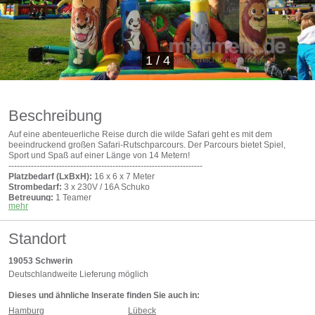
1
/
4
Beschreibung
Auf eine abenteuerliche Reise durch die wilde Safari geht es mit dem
beeindruckend großen Safari-Rutschparcours. Der Parcours bietet Spiel,
Sport und Spaß auf einer Länge von 14 Metern!
---------------------------------------------------------------------
Platzbedarf (LxBxH):
16 x 6 x 7 Meter
Strombedarf:
3 x 230V / 16A Schuko
Betreuung:
1 Teamer
mehr
Aufbau
: ca. 30 Minuten
---------------------------------------------------------------------
Der Preis versteht sich als Basispreis inkl. MwSt.
Standort
Die An- und Abfahrt ab Lager, das Personal für Auf-/Abbau und Betreuung
sowie eventuell anfallende Übernachtungen werden separat berechnet.
19053
Schwerin
Deutschlandweite Lieferung möglich
Dieses und ähnliche Inserate finden Sie auch in:
Hamburg
Lübeck