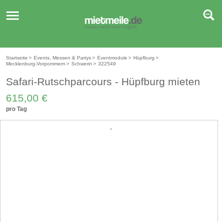
Toggle
navigation
Startseite
>
Events, Messen & Partys
>
Eventmodule
>
Hüpfburg
>
Mecklenburg-Vorpommern
>
Schwerin
>
322549
Safari-Rutschparcours - Hüpfburg mieten
615,00 €
pro Tag