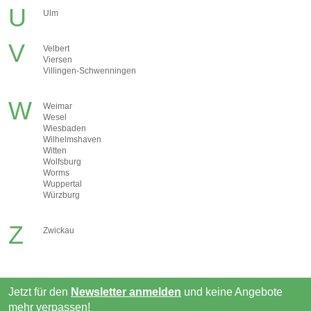
U
Ulm
V
Velbert
Viersen
Villingen-Schwenningen
W
Weimar
Wesel
Wiesbaden
Wilhelmshaven
Witten
Wolfsburg
Worms
Wuppertal
Würzburg
Z
Zwickau
Jetzt für den
Newsletter anmelden
und keine Angebote
mehr verpassen!