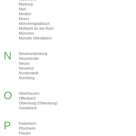
Marburg
Marl
Minden
Moers
Mönchengladbach
Mülheim an der Ruhr
München
Münster (Westfalen)
N
Neubrandenburg
Neumünster
Neuss
Neuwied
Norderstedt
Nürnberg
O
Oberhausen
Offenbach
Oldenburg (Oldenburg)
Osnabrück
P
Paderborn
Pforzheim
Plauen