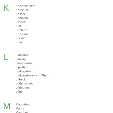
K
Kaiserslautern
Karlsruhe
Kassel
Kempten
Kerpen
Kiel
Koblenz
Konstanz
Krefeld
Köln
L
Landshut
Leipzig
Leverkusen
Lippstadt
Ludwigsburg
Ludwigshafen am Rhein
Lübeck
Lüdenscheid
Lüneburg
Lünen
M
Magdeburg
Mainz
Mannheim