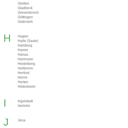
Gießen
Gladbeck
Grevenbroich
Göttingen
Gütersloh
H
Hagen
Halle (Saale)
Hamburg
Hamm
Hanau
Hannover
Heidelberg
Heilbronn
Herford
Herne
Herten
Hildesheim
I
Ingolstadt
Iserlohn
J
Jena