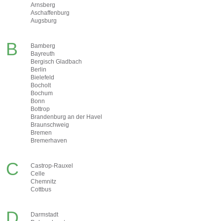
Arnsberg
Aschaffenburg
Augsburg
B
Bamberg
Bayreuth
Bergisch Gladbach
Berlin
Bielefeld
Bocholt
Bochum
Bonn
Bottrop
Brandenburg an der Havel
Braunschweig
Bremen
Bremerhaven
C
Castrop-Rauxel
Celle
Chemnitz
Cottbus
D
Darmstadt