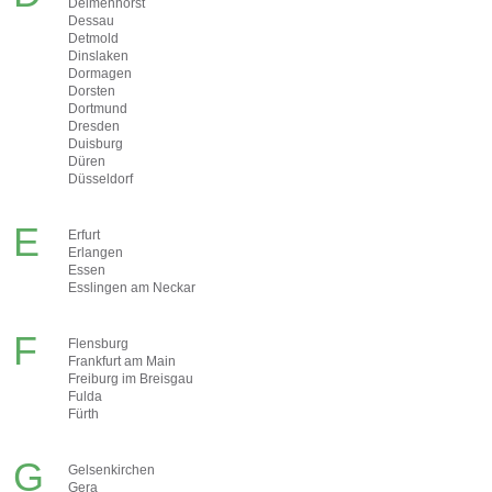
Delmenhorst
Dessau
Detmold
Dinslaken
Dormagen
Dorsten
Dortmund
Dresden
Duisburg
Düren
Düsseldorf
E
Erfurt
Erlangen
Essen
Esslingen am Neckar
F
Flensburg
Frankfurt am Main
Freiburg im Breisgau
Fulda
Fürth
G
Gelsenkirchen
Gera