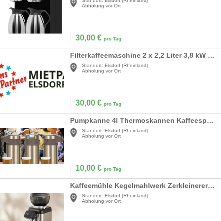
Standort:
Elsdorf (Rheinland)
Abholung vor Ort
30,00
€
pro Tag
Filterkaffeemaschine 2 x 2,2 Liter 3,8 kW inkl. 2 x Pumpthermoskannen
Standort:
Elsdorf (Rheinland)
Abholung vor Ort
30,00
€
pro Tag
Pumpkanne 4l Thermoskannen Kaffeespender Kanne Kaffeekanne 4,0 Liter Edelstahl doppelwandig
Standort:
Elsdorf (Rheinland)
Abholung vor Ort
10,00
€
pro Tag
Kaffeemühle Kegelmahlwerk Zerkleinerer professionelle 40 Präzisionsschleife elektrisch
Standort:
Elsdorf (Rheinland)
Abholung vor Ort