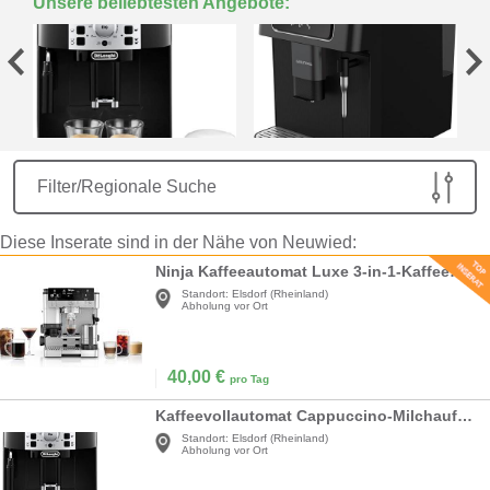
Unsere beliebtesten Angebote:
Filter/Regionale Suche
Diese Inserate sind in der Nähe von Neuwied:
Ninja Kaffeeautomat Luxe 3-in-1-Kaffeemaschine mit Mahlwerk und Aufschäumer für Latte Cappuccino
Standort:
Elsdorf (Rheinland)
Abholung vor Ort
40,00
€
pro Tag
Kaffeevollautomat Cappuccino-Milchaufschäumdüse Espresso-Direktwahltasten 2-Tassen-Funktion 1,8l
Standort:
Elsdorf (Rheinland)
Abholung vor Ort