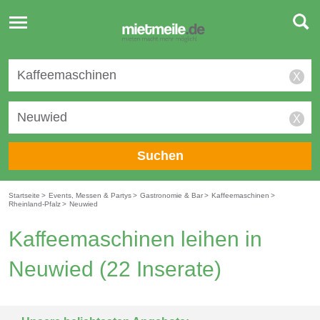
Toggle
navigation
X
X
Suchen
Startseite
>
Events, Messen & Partys
>
Gastronomie & Bar
>
Kaffeemaschinen
>
Rheinland-Pfalz
>
Neuwied
Kaffeemaschinen leihen in
Neuwied
(22 Inserate)