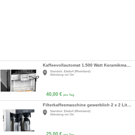
Kaffeevollautomat 1.500 Watt Keramikmahlwerk Touch Sensor Direktwahltasten
Standort:
Elsdorf (Rheinland)
Abholung vor Ort
40,00
€
pro Tag
Filterkaffeemaschine gewerblich 2 x 2 Liter 3,3 kW 2 Warmhalteplatten 2 Isolierkannen á 2 Liter
Standort:
Elsdorf (Rheinland)
Abholung vor Ort
25,00
€
pro Tag