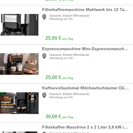
Filterkaffeemaschine Mahlwerk bis 12 Tassen Kaffeemaschine Kaffeebohnen + Kaffeepulver Tassenwärmer
Standort:
Elsdorf (Rheinland)
Abholung vor Ort
25,00
€
pro Tag
Espressomaschine Mini-Espressomaschine Kaffeevollautomat mit Milchaufschäumer 1,8 l
Standort:
Elsdorf (Rheinland)
Abholung vor Ort
25,00
€
pro Tag
Kaffeevollautomat Milchaufschäumer Düse für Cappuccino Kegelmahlwerk mit Vorwärmfunktion für Tassen
Standort:
Elsdorf (Rheinland)
Abholung vor Ort
30,00
€
pro Tag
Filterkaffee Maschine 2 x 2 Liter 3,8 kW inkl. 2 Isolierkannen große Kapazität Filterkaffeemaschine