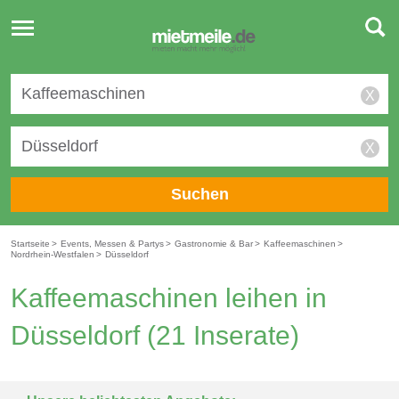
Toggle
navigation
X
X
Suchen
Startseite
>
Events, Messen & Partys
>
Gastronomie & Bar
>
Kaffeemaschinen
>
Nordrhein-Westfalen
>
Düsseldorf
Kaffeemaschinen leihen in
Düsseldorf
(21 Inserate)