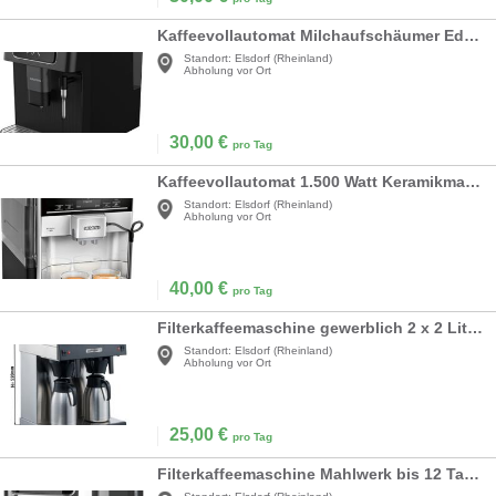
Kaffeevollautomat Milchaufschäumer Edelstahl 13 Mahlstufen 250 g Bohnenbehälter 2 Liter Wassertank
Standort:
Elsdorf (Rheinland)
Abholung vor Ort
30,00
€
pro Tag
Kaffeevollautomat 1.500 Watt Keramikmahlwerk Touch Sensor Direktwahltasten
Standort:
Elsdorf (Rheinland)
Abholung vor Ort
40,00
€
pro Tag
Filterkaffeemaschine gewerblich 2 x 2 Liter 3,3 kW 2 Warmhalteplatten 2 Isolierkannen á 2 Liter
Standort:
Elsdorf (Rheinland)
Abholung vor Ort
25,00
€
pro Tag
Filterkaffeemaschine Mahlwerk bis 12 Tassen Kaffeemaschine Kaffeebohnen + Kaffeepulver Tassenwärmer