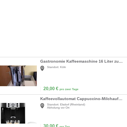
Gastronomie Kaffeemaschine 16 Liter zu vermieten
Standort:
Köln
20,00
€
pro zwei Tage
Kaffeevollautomat Cappuccino-Milchaufschäumdüse Espresso-Direktwahltasten 2-Tassen-Funktion 1,8l
Standort:
Elsdorf (Rheinland)
Abholung vor Ort
30,00
€
pro Tag