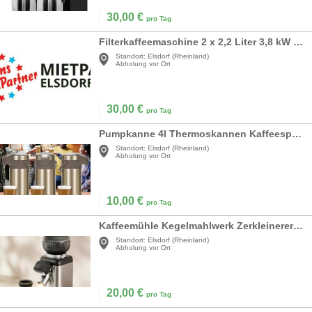
30,00
€
pro Tag
Filterkaffeemaschine 2 x 2,2 Liter 3,8 kW inkl. 2 x Pumpthermoskannen
Standort:
Elsdorf (Rheinland)
Abholung vor Ort
30,00
€
pro Tag
Pumpkanne 4l Thermoskannen Kaffeespender Kanne Kaffeekanne 4,0 Liter Edelstahl doppelwandig
Standort:
Elsdorf (Rheinland)
Abholung vor Ort
10,00
€
pro Tag
Kaffeemühle Kegelmahlwerk Zerkleinerer professionelle 40 Präzisionsschleife elektrisch
Standort:
Elsdorf (Rheinland)
Abholung vor Ort
20,00
€
pro Tag