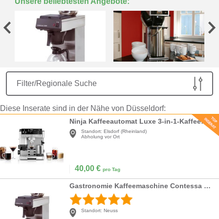
Unsere beliebtesten Angebote:
Filter/Regionale Suche
Diese Inserate sind in der Nähe von Düsseldorf:
Ninja Kaffeeautomat Luxe 3-in-1-Kaffeemaschine mit Mahlwerk und Aufschäumer für Latte Cappuccino
Standort:
Elsdorf (Rheinland)
Abholung vor Ort
40,00
€
pro Tag
Gastronomie Kaffeemaschine Contessa 1000 inkl. Glaskanne
Standort:
Neuss