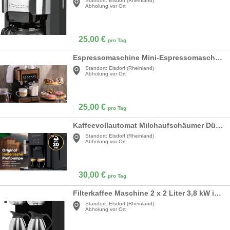
Standort:
Elsdorf (Rheinland)
Abholung vor Ort
25,00
€
pro Tag
Espressomaschine Mini-Espressomaschine Kaffeevollautomat mit Milchaufschäumer 1,8 l
Standort:
Elsdorf (Rheinland)
Abholung vor Ort
25,00
€
pro Tag
Kaffeevollautomat Milchaufschäumer Düse für Cappuccino Kegelmahlwerk mit Vorwärmfunktion für Tassen
Standort:
Elsdorf (Rheinland)
Abholung vor Ort
30,00
€
pro Tag
Filterkaffee Maschine 2 x 2 Liter 3,8 kW inkl. 2 Isolierkannen große Kapazität Filterkaffeemaschine
Standort:
Elsdorf (Rheinland)
Abholung vor Ort