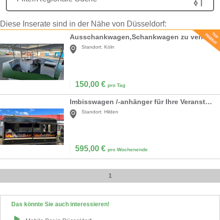
Diese Inserate sind in der Nähe von Düsseldorf:
Ausschankwagen,Schankwagen zu vermieten
Standort:
Köln
150,00
€
pro Tag
Imbisswagen /-anhänger für Ihre Veranstaltung zu vermieten mieten
Standort:
Hilden
595,00
€
pro Wochenende
1
Das könnte Sie auch interessieren!