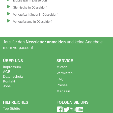
Mobile Bar
in
Düsseldorf
Stehtische
in
Düsseldorf
Verkaufsanhänger
in
Düsseldorf
Verkaufsstand
in
Düsseldorf
Jetzt für den
Newsletter anmelden
und keine Angebote
mehr verpassen!
ÜBER UNS
SERVICE
Impressum
Mieten
AGB
Vermieten
Datenschutz
FAQ
Kontakt
Presse
Jobs
Magazin
HILFREICHES
FOLGEN SIE UNS
Top Städte