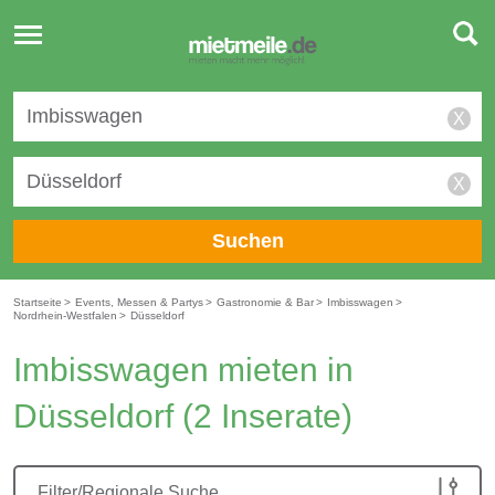
Toggle
navigation
X
X
Suchen
Startseite
>
Events, Messen & Partys
>
Gastronomie & Bar
>
Imbisswagen
>
Nordrhein-Westfalen
>
Düsseldorf
Imbisswagen mieten in
Düsseldorf
(2 Inserate)
Filter/Regionale Suche